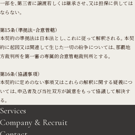
一部を、第三者に譲渡若しくは継承させ、又は担保に供しては
ならない。
第15条（準拠法・合意管轄）
本契約の準拠法は日本法とし、これに従って解釈される。本契
約に起因又は関連して生じた一切の紛争については、那覇地
方裁判所を第一審の専属的合意管轄裁判所とする。
第16条（協議事項）
本契約に定めのない事項又はこれらの解釈に関する疑義につ
いては、申込者及び当社双方が誠意をもって協議して解決す
る。
Services
Company & Recruit
Contact