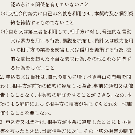
認められる関係を有していないこと
（3）反社会的勢力に自己の名義を利用させ、本契約及び個別契
約を締結するものでないこと
（4）自ら又は第三者を利用して、相手方に対し、脅迫的な言動
又は暴力を用いる行為、風説を流布し、偽計又は威力を用
いて相手方の業務を妨害し又は信用を毀損する行為、法
的な責任を超えた不当な要求行為、その他これらに準ず
る行為をしないこと
2. 申込者又は当社は、自己の責めに帰すべき事由の有無を問
わず、相手方が前項の確約に違反した場合、事前に通知又は催
告することなく、本契約の解除をすることができる。なお、本
項による解除によって相手方に損害が生じてもこれを一切賠
償することを要しない。
3. 申込者又は当社は、相手方が本条に違反したことにより損
害を被ったときは、当該相手方に対し、その一切の損害の賠償